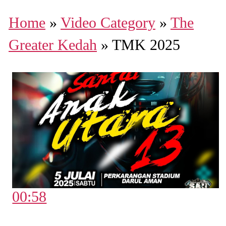
Home
»
Video Category
»
The
Greater Kedah
»
TMK 2025
00:58