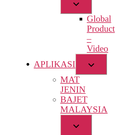
Show
sub
Global
menu
Product
–
Video
Show
APLIKASI
sub
MAT
menu
JENIN
BAJET
MALAYSIA
Show
sub