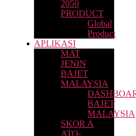
2050
PRODUCT
Global
Product
APLIKASI
MAT
JENIN
BAJET
MALAYSIA
DASHBOA
BAJET
MALAYSIA
SKOR A
ATO-