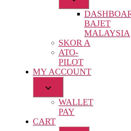
sub
DASHBOA
menu
BAJET
MALAYSIA
SKOR A
ATO-
PILOT
MY ACCOUNT
Show
sub
WALLET
menu
PAY
CART