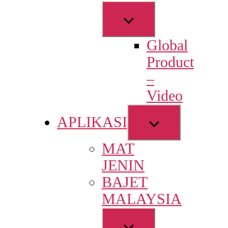
Show
sub
Global
menu
Product
–
Video
Show
APLIKASI
sub
MAT
menu
JENIN
BAJET
MALAYSIA
Show