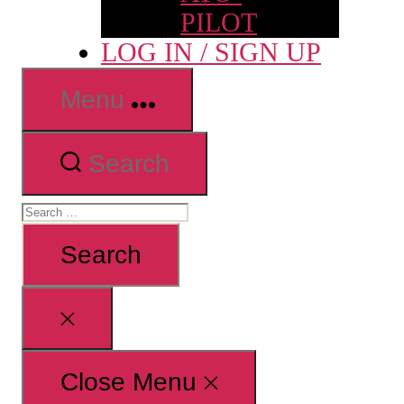
PILOT
LOG IN / SIGN UP
Menu
Search
Search
for:
Close
search
Close Menu