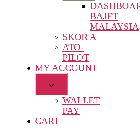
DASHBOA
menu
BAJET
MALAYSIA
SKOR A
ATO-
PILOT
MY ACCOUNT
Show
sub
WALLET
menu
PAY
CART