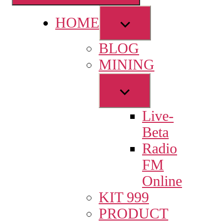
Show
HOME
sub
BLOG
menu
MINING
Show
sub
Live-
menu
Beta
Radio
FM
Online
KIT 999
PRODUCT