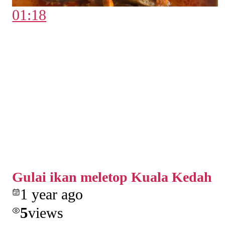
01:18
Gulai ikan meletop Kuala Kedah
1 year ago
5
views