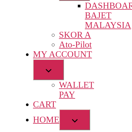
DASHBOA
menu
BAJET
MALAYSIA
SKOR A
Ato-Pilot
MY ACCOUNT
Show
sub
WALLET
menu
PAY
CART
Show
HOME
sub