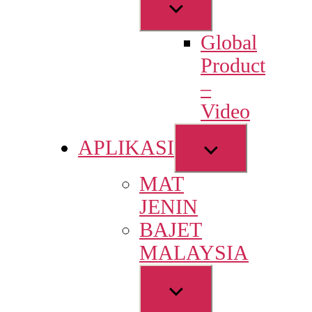
Show
sub
Global
menu
Product
–
Video
Show
APLIKASI
sub
MAT
menu
JENIN
BAJET
MALAYSIA
Show
sub