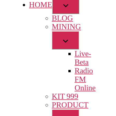
Show
HOME
sub
BLOG
menu
MINING
Show
sub
Live-
menu
Beta
Radio
FM
Online
KIT 999
PRODUCT