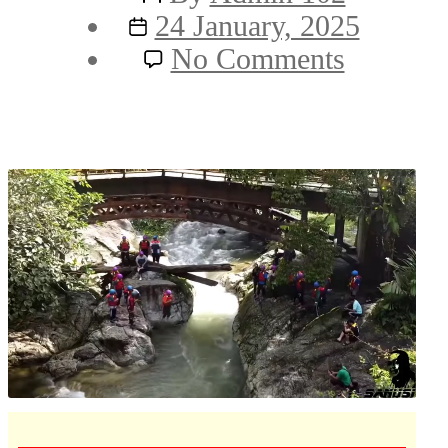
Post
author
24 January, 2025
date
on
No Comments
Sungai
Sedim