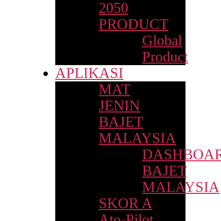
2050
PRODUCT
Global
Product
APLIKASI
MAT
JENIN
BAJET
MALAYSIA
DASHBOA
BAJET
MALAYSIA
SKOR A
Ato-Pilot