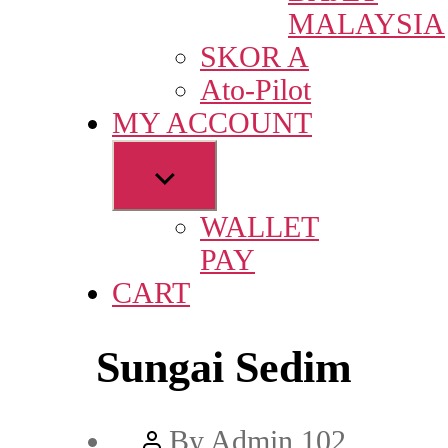
MALAYSIA
SKOR A
Ato-Pilot
MY ACCOUNT
Show
sub
WALLET
menu
PAY
CART
Sungai Sedim
Post
By
Admin 102