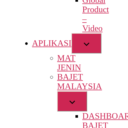
Global
menu
Product
–
Video
Show
APLIKASI
sub
MAT
menu
JENIN
BAJET
MALAYSIA
Show
sub
DASHBOA
menu
BAJET