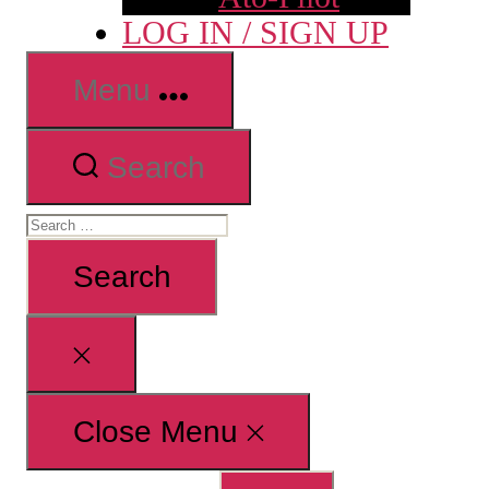
LOG IN / SIGN UP
Menu
Search
Search
for:
Close
search
Close Menu