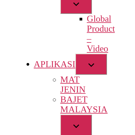
Show
sub
Global
menu
Product
–
Video
Show
APLIKASI
sub
MAT
menu
JENIN
BAJET
MALAYSIA
Show
sub