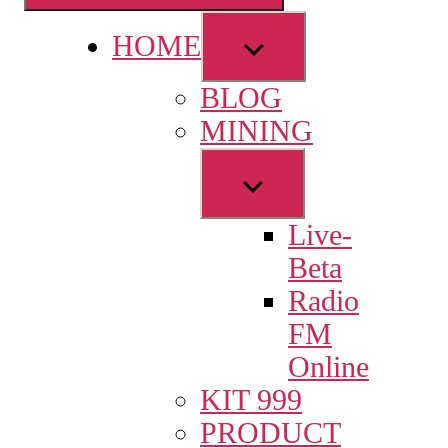
Show
HOME
sub
BLOG
menu
MINING
Show
sub
Live-
menu
Beta
Radio
FM
Online
KIT 999
PRODUCT