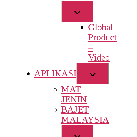
Show
sub
Global
menu
Product
–
Video
Show
APLIKASI
sub
MAT
menu
JENIN
BAJET
MALAYSIA
Show