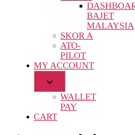
DASHBOA
menu
BAJET
MALAYSIA
SKOR A
ATO-
PILOT
MY ACCOUNT
Show
sub
WALLET
menu
PAY
CART