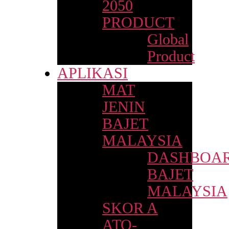
2050
PRODUCT
Global
Product
APLIKASI
MAT
JENIN
BAJET
MALAYSIA
DASHBOA
BAJET
MALAYSIA
SKOR A
ATO-