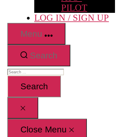
PILOT
LOG IN / SIGN UP
Menu
Search
Search
for:
Close
search
Close Menu