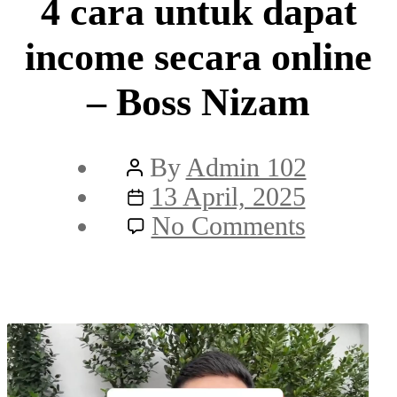
4 cara untuk dapat
income secara online
– Boss Nizam
Post
By
Admin 102
author
Post
13 April, 2025
date
on
No Comments
4
cara
untuk
dapat
income