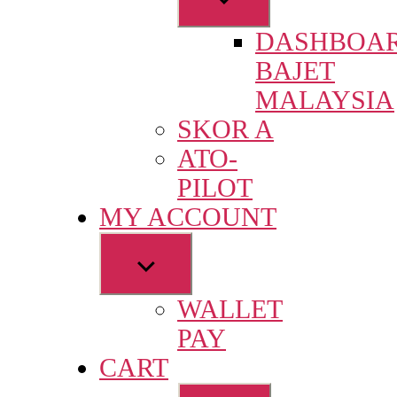
sub
DASHBOA
menu
BAJET
MALAYSIA
SKOR A
ATO-
PILOT
MY ACCOUNT
Show
sub
WALLET
menu
PAY
CART