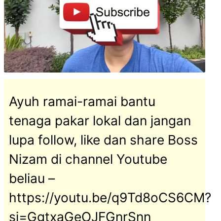
secara
online
–
Boss
Nizam
Ayuh ramai-ramai bantu
tenaga pakar lokal dan jangan
lupa follow, like dan share Boss
Nizam di channel Youtube
beliau –
https://youtu.be/q9Td8oCS6CM?
si=GgtxaGeOJFGnrSnn