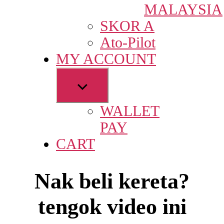
MALAYSIA
SKOR A
Ato-Pilot
MY ACCOUNT
Show
sub
WALLET
menu
PAY
CART
Nak beli kereta?
tengok video ini