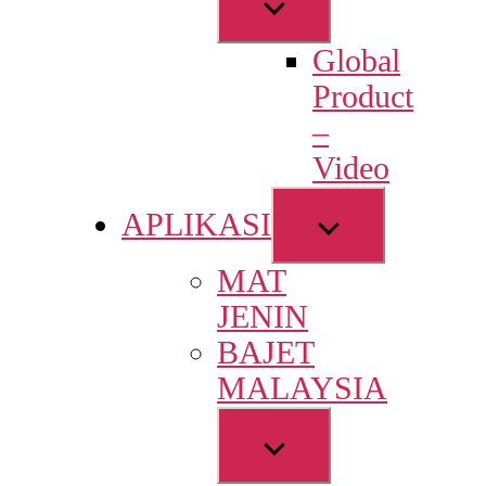
Show
sub
Global
menu
Product
–
Video
Show
APLIKASI
sub
MAT
menu
JENIN
BAJET
MALAYSIA
Show
sub