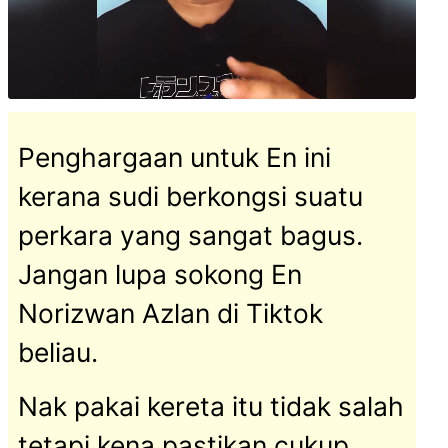
tidak
jadi
beban
di
masa
Penghargaan untuk En ini
depan
kerana sudi berkongsi suatu
perkara yang sangat bagus.
Jangan lupa sokong En
Norizwan Azlan di Tiktok
beliau.
Nak pakai kereta itu tidak salah
tetapi kena pastikan cukup