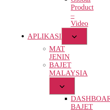
menu
Product
–
Video
Show
APLIKASI
sub
MAT
menu
JENIN
BAJET
MALAYSIA
Show
sub
DASHBOA
menu
BAJET