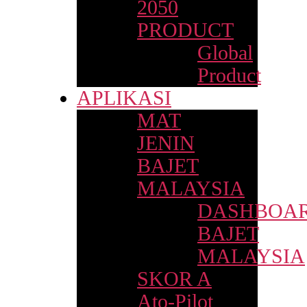
2050
PRODUCT
Global
Product
APLIKASI
MAT
JENIN
BAJET
MALAYSIA
DASHBOA
BAJET
MALAYSIA
SKOR A
Ato-Pilot