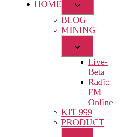
Show
HOME
sub
BLOG
menu
MINING
Show
sub
Live-
menu
Beta
Radio
FM
Online
KIT 999
PRODUCT