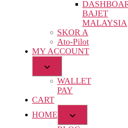
DASHBOA
menu
BAJET
MALAYSIA
SKOR A
Ato-Pilot
MY ACCOUNT
Show
sub
WALLET
menu
PAY
CART
Show
HOME
sub