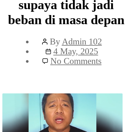
supaya tidak jadi
beban di masa depan
Post
By
Admin 102
author
Post
4 May, 2025
date
on
No Comments
Nak
beli
kereta?
tengok
video
ini
supaya