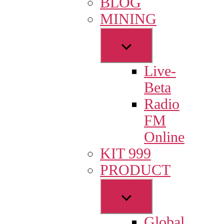
BLOG
menu
MINING
Show
sub
Live-
menu
Beta
Radio
FM
Online
KIT 999
PRODUCT
Show
sub
Global