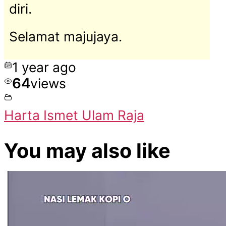
diri.
Selamat majujaya.
1 year ago
64
views
Harta Ismet Ulam Raja
You may also like