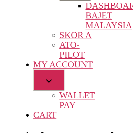
DASHBOA
menu
BAJET
MALAYSIA
SKOR A
ATO-
PILOT
MY ACCOUNT
Show
sub
WALLET
menu
PAY
CART