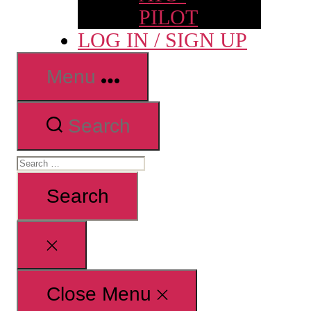
PILOT
LOG IN / SIGN UP
Menu
Search
Search
for:
Close
search
Close Menu