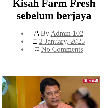
Kisah Farm Fresh
sebelum berjaya
Post
By
Admin 102
Post
author
2 January, 2025
date
on
No Comments
Kisah
Farm
Fresh
sebelum
berjaya