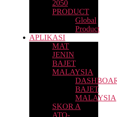
2050
PRODUCT
Global
Product
APLIKASI
MAT
JENIN
BAJET
MALAYSIA
DASHBOA
BAJET
MALAYSIA
SKOR A
ATO-