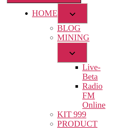
Show
HOME
sub
BLOG
menu
MINING
Show
sub
Live-
menu
Beta
Radio
FM
Online
KIT 999
PRODUCT