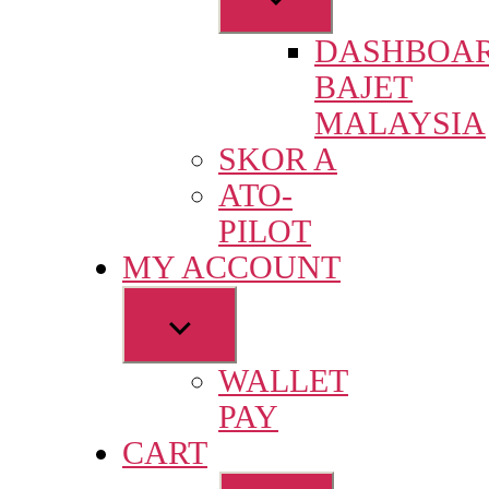
sub
DASHBOA
menu
BAJET
MALAYSIA
SKOR A
ATO-
PILOT
MY ACCOUNT
Show
sub
WALLET
menu
PAY
CART