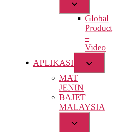
Show
sub
Global
menu
Product
–
Video
Show
APLIKASI
sub
MAT
menu
JENIN
BAJET
MALAYSIA
Show
sub