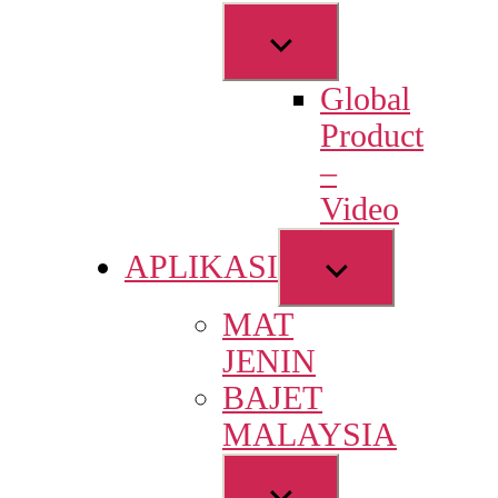
Show
sub
Global
menu
Product
–
Video
Show
APLIKASI
sub
MAT
menu
JENIN
BAJET
MALAYSIA
Show