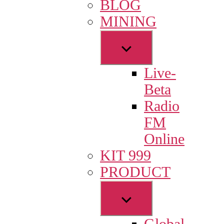
BLOG
menu
MINING
Show
sub
Live-
menu
Beta
Radio
FM
Online
KIT 999
PRODUCT
Show
sub