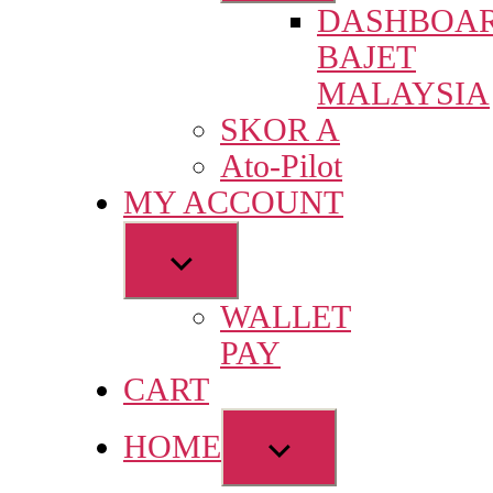
DASHBOA
menu
BAJET
MALAYSIA
SKOR A
Ato-Pilot
MY ACCOUNT
Show
sub
WALLET
menu
PAY
CART
Show
HOME
sub