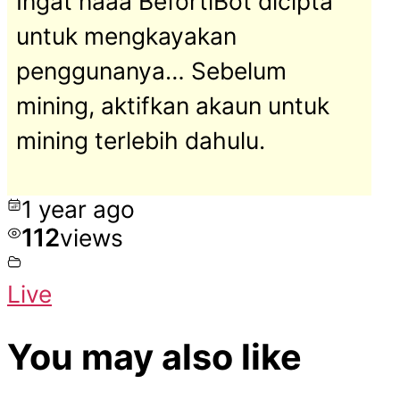
Ingat naaa BefortiBot dicipta
untuk mengkayakan
penggunanya… Sebelum
mining, aktifkan akaun untuk
mining terlebih dahulu.
1 year ago
112
views
Live
You may also like