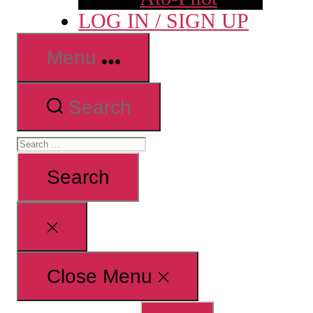
LOG IN / SIGN UP
Menu
Search
Search
for:
Close
search
Close Menu