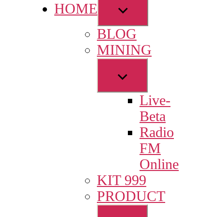
Show
HOME
sub
BLOG
menu
MINING
Show
sub
Live-
menu
Beta
Radio
FM
Online
KIT 999
PRODUCT