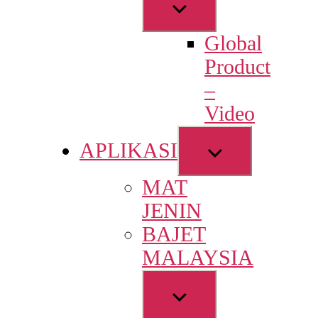
Show
sub
Global
menu
Product
–
Video
Show
APLIKASI
sub
MAT
menu
JENIN
BAJET
MALAYSIA
Show
sub