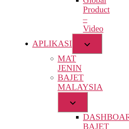
Global
menu
Product
–
Video
Show
APLIKASI
sub
MAT
menu
JENIN
BAJET
MALAYSIA
Show
sub
DASHBOA
menu
BAJET