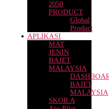
2050
PRODUCT
Global
Product
APLIKASI
MAT
JENIN
BAJET
MALAYSIA
DASHBOA
BAJET
MALAYSIA
SKOR A
Ato-Pilot