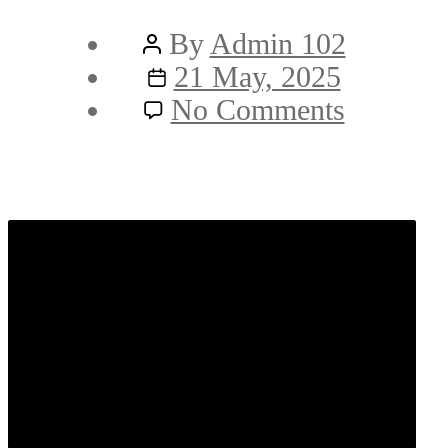
Post
By
Admin 102
author
Post
21 May, 2025
date
on
No Comments
Live
–
Yahoo
Finance