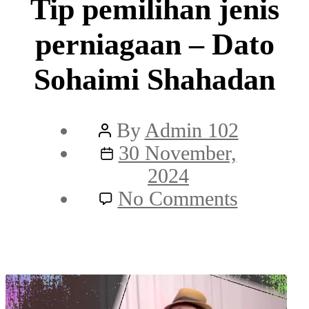
Tip pemilihan jenis
perniagaan – Dato
Sohaimi Shahadan
Post
By
Admin 102
author
Post
30 November,
date
2024
on
No Comments
Tip
pemilih
jenis
perniaga