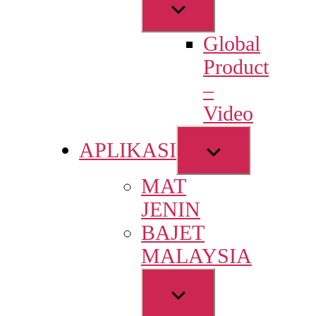
Show
sub
Global
menu
Product
–
Video
Show
APLIKASI
sub
MAT
menu
JENIN
BAJET
MALAYSIA
Show
sub