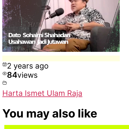
–
Dato
Sohaimi
Shahada
2 years ago
84
views
Harta Ismet Ulam Raja
You may also like