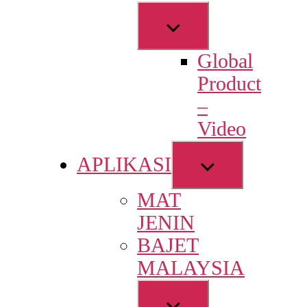
Show
sub
Global
menu
Product
–
Video
Show
APLIKASI
sub
MAT
menu
JENIN
BAJET
MALAYSIA
Show