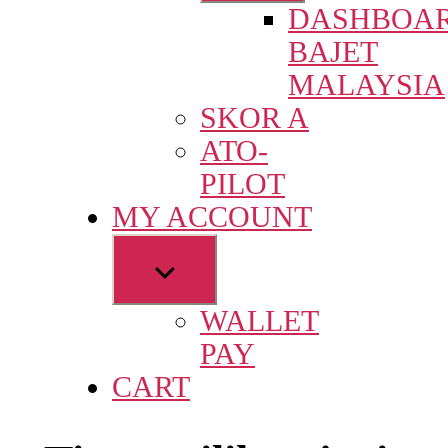
DASHBOA
menu
BAJET
MALAYSIA
SKOR A
ATO-
PILOT
MY ACCOUNT
Show
sub
WALLET
menu
PAY
CART