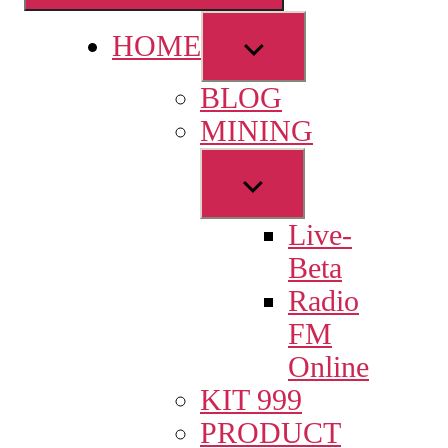
Show
HOME
sub
BLOG
menu
MINING
Show
sub
Live-
menu
Beta
Radio
FM
Online
KIT 999
PRODUCT