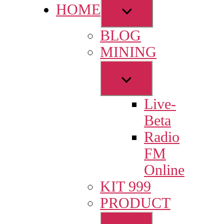
Show
HOME
sub
BLOG
menu
MINING
Show
sub
Live-
menu
Beta
Radio
FM
Online
KIT 999
PRODUCT