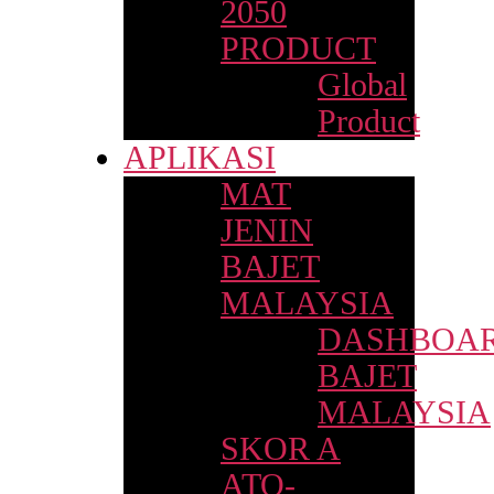
2050
PRODUCT
Global
Product
APLIKASI
MAT
JENIN
BAJET
MALAYSIA
DASHBOA
BAJET
MALAYSIA
SKOR A
ATO-