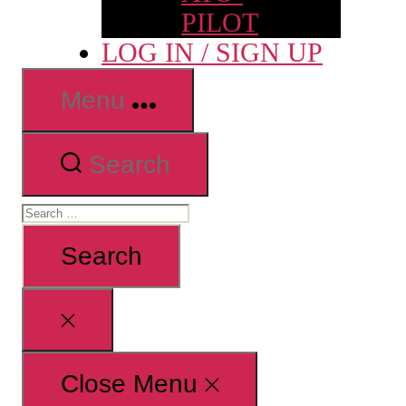
PILOT
LOG IN / SIGN UP
Menu
Search
Search
for:
Close
search
Close Menu