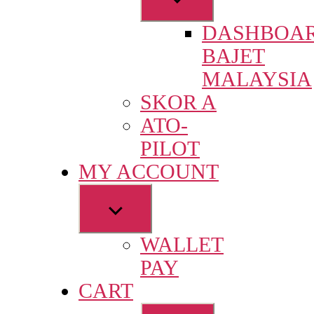
sub
DASHBOA
menu
BAJET
MALAYSIA
SKOR A
ATO-
PILOT
MY ACCOUNT
Show
sub
WALLET
menu
PAY
CART