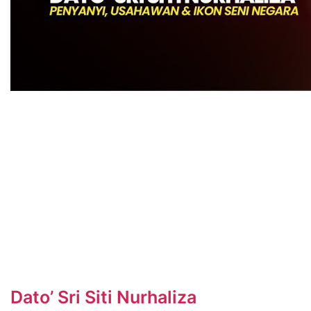
Dato’ Sri Siti Nurhaliza