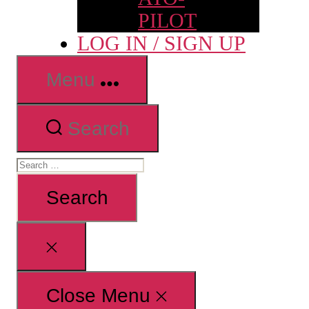
PILOT
LOG IN / SIGN UP
Menu
Search
Search
for:
Close
search
Close Menu