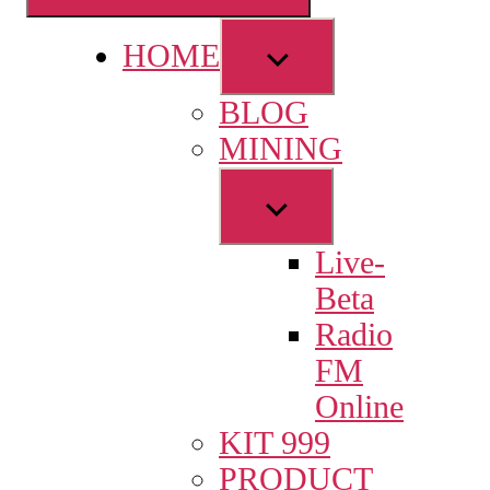
Show
HOME
sub
BLOG
menu
MINING
Show
sub
Live-
menu
Beta
Radio
FM
Online
KIT 999
PRODUCT