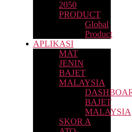
2050
PRODUCT
Global
Product
APLIKASI
MAT
JENIN
BAJET
MALAYSIA
DASHBOA
BAJET
MALAYSIA
SKOR A
ATO-