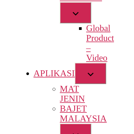
Show
sub
Global
menu
Product
–
Video
Show
APLIKASI
sub
MAT
menu
JENIN
BAJET
MALAYSIA
Show