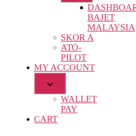
sub
DASHBOA
menu
BAJET
MALAYSIA
SKOR A
ATO-
PILOT
MY ACCOUNT
Show
sub
WALLET
menu
PAY
CART