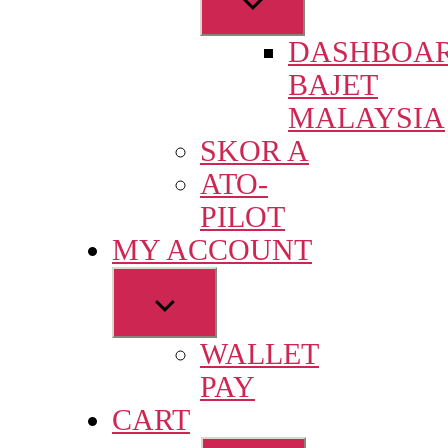
sub
DASHBOA
menu
BAJET
MALAYSIA
SKOR A
ATO-
PILOT
MY ACCOUNT
Show
sub
WALLET
menu
PAY
CART