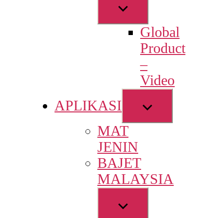
Show
sub
Global
menu
Product
–
Video
Show
APLIKASI
sub
MAT
menu
JENIN
BAJET
MALAYSIA
Show