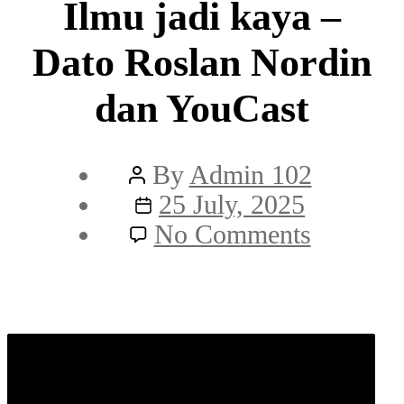
Ilmu jadi kaya –
Dato Roslan Nordin
dan YouCast
Post
By
Admin 102
author
Post
25 July, 2025
date
on
No Comments
Ilmu
jadi
kaya
–
Dato