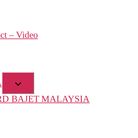
w
ct – Video
u
Show
A
sub
D BAJET MALAYSIA
menu