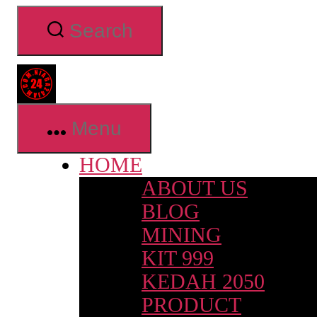
Skip
Search
to
the
content
Niaga24jam.com
Menu
HOME
ABOUT US
BLOG
MINING
KIT 999
KEDAH 2050
PRODUCT