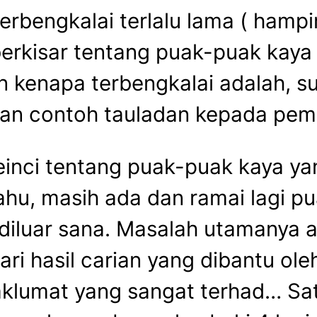
erbengkalai terlalu lama ( hampir
erkisar tentang puak-puak kaya 
an kenapa terbengkalai adalah,
kan contoh tauladan kepada pe
einci tentang puak-puak kaya ya
tahu, masih ada dan ramai lagi 
diluar sana. Masalah utamanya a
ari hasil carian yang dibantu ole
maklumat yang sangat terhad… Sa