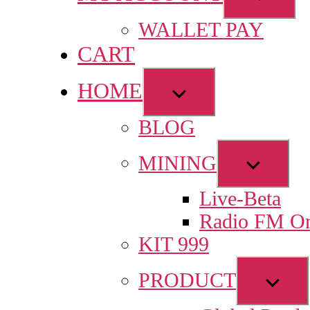
sub
WALLET PAY
menu
CART
HOME
Show
sub
BLOG
menu
Show
MINING
sub
Live-Beta
menu
Radio FM On
KIT 999
Sho
PRODUCT
sub