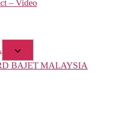
ct – Video
u
Show
A
sub
D BAJET MALAYSIA
menu