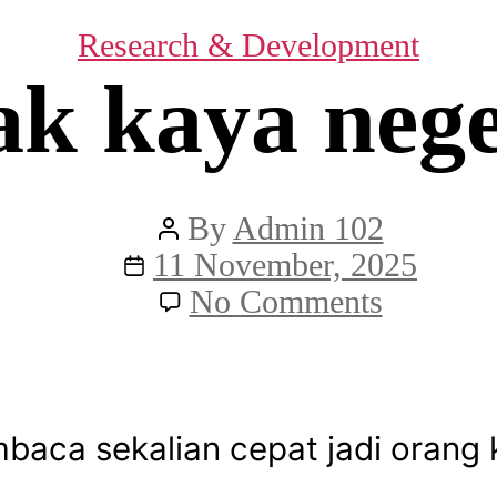
Categories
Research & Development
k kaya neg
Post
By
Admin 102
Post
author
11 November, 2025
date
on
No Comments
Puak-
puak
kaya
baca sekalian cepat jadi orang 
negeri
Kedah