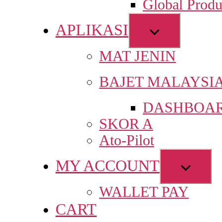
Global Produ
men
APLIKASI
Show
sub
MAT JENIN
menu
BAJET MALAYSI
DASHBOAR
SKOR A
Ato-Pilot
MY ACCOUNT
Show
sub
WALLET PAY
menu
CART