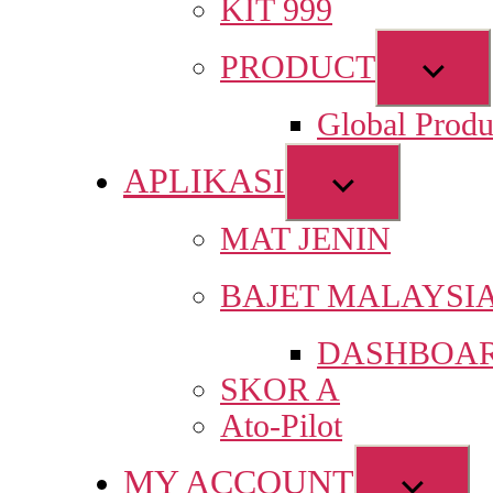
KIT 999
Sho
PRODUCT
sub
Global Produ
men
APLIKASI
Show
sub
MAT JENIN
menu
BAJET MALAYSI
DASHBOAR
SKOR A
Ato-Pilot
MY ACCOUNT
Show