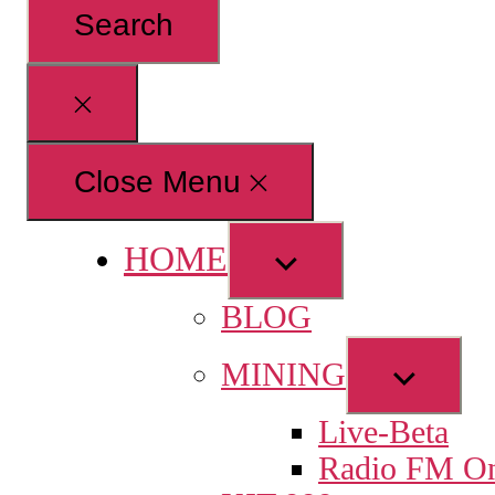
for:
Close
search
Close Menu
HOME
Show
sub
BLOG
menu
Show
MINING
sub
Live-Beta
menu
Radio FM On