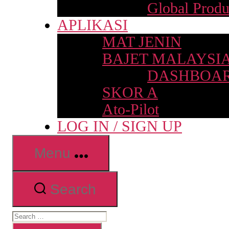
Global Produ
APLIKASI
MAT JENIN
BAJET MALAYSI
DASHBOAR
SKOR A
Ato-Pilot
LOG IN / SIGN UP
Menu
Search
Search