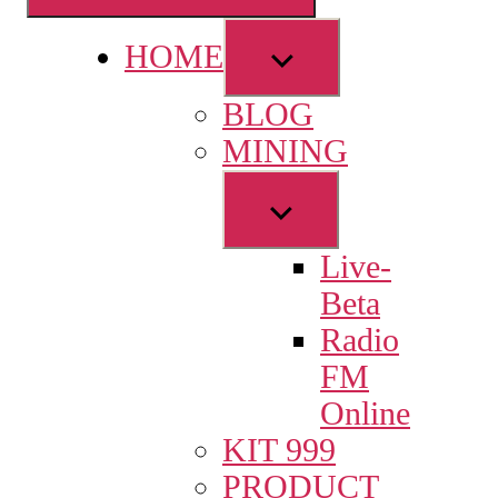
Show
HOME
sub
BLOG
menu
MINING
Show
sub
Live-
menu
Beta
Radio
FM
Online
KIT 999
PRODUCT