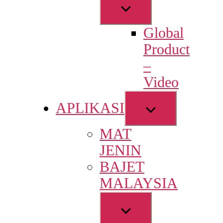
Show
sub
Global
menu
Product
–
Video
Show
APLIKASI
sub
MAT
menu
JENIN
BAJET
MALAYSIA
Show