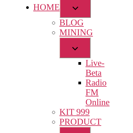
Show
HOME
sub
BLOG
menu
MINING
Show
sub
Live-
menu
Beta
Radio
FM
Online
KIT 999
PRODUCT