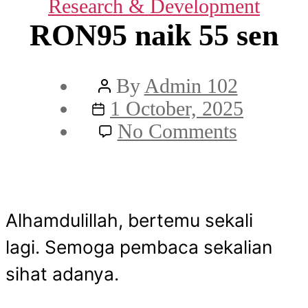
Categories
Research & Development
RON95 naik 55 sen
Post
By
Admin 102
Post
author
1 October, 2025
date
on
No Comments
RON95
naik
55
Alhamdulillah, bertemu sekali
sen
lagi. Semoga pembaca sekalian
sihat adanya.