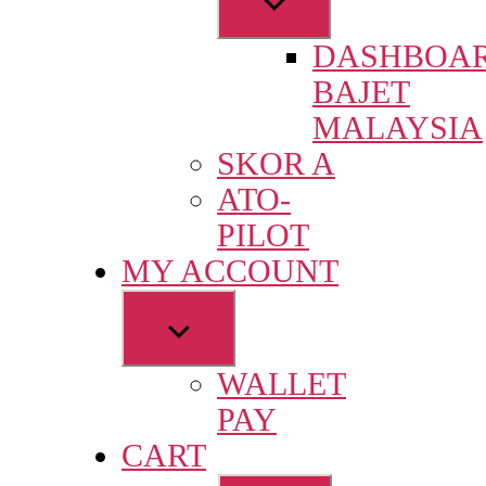
sub
DASHBOA
menu
BAJET
MALAYSIA
SKOR A
ATO-
PILOT
MY ACCOUNT
Show
sub
WALLET
menu
PAY
CART