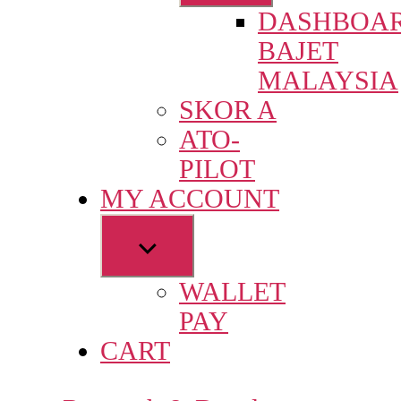
sub
DASHBOA
menu
BAJET
MALAYSIA
SKOR A
ATO-
PILOT
MY ACCOUNT
Show
sub
WALLET
menu
PAY
CART