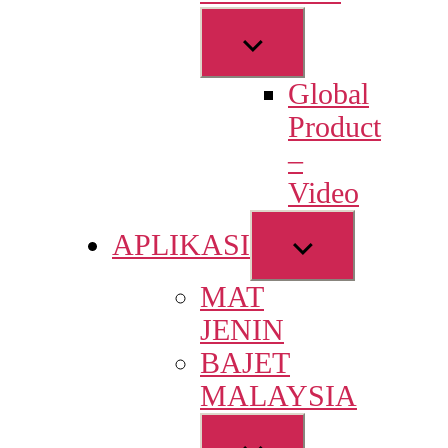
Show
sub
Global
menu
Product
–
Video
Show
APLIKASI
sub
MAT
menu
JENIN
BAJET
MALAYSIA
Show