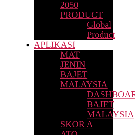
2050
PRODUCT
Global
Product
APLIKASI
MAT
JENIN
BAJET
MALAYSIA
DASHBOA
BAJET
MALAYSIA
SKOR A
ATO-