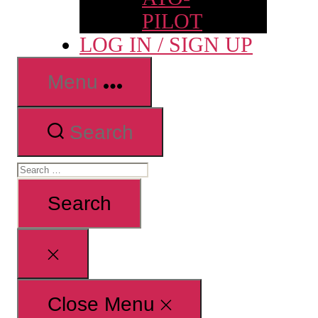
PILOT
LOG IN / SIGN UP
Menu
Search
Search
for:
Close
search
Close Menu