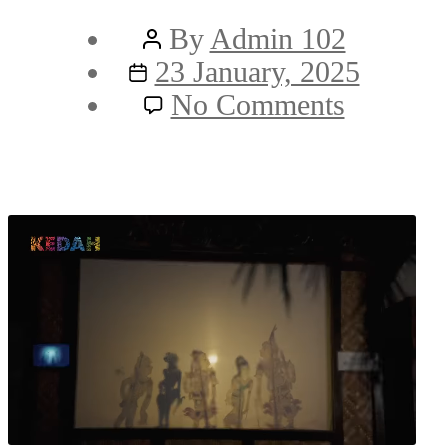
Post
By
Admin 102
Post
author
23 January, 2025
date
on
No Comments
Mai
Singgah
Alor
Setar