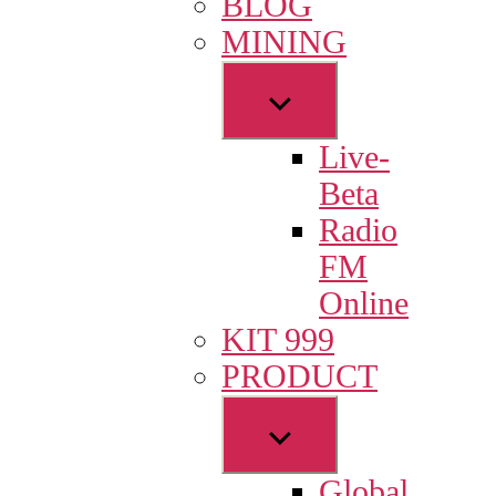
BLOG
menu
MINING
Show
sub
Live-
menu
Beta
Radio
FM
Online
KIT 999
PRODUCT
Show
sub
Global