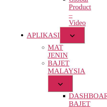
menu
Product
–
Video
Show
APLIKASI
sub
MAT
menu
JENIN
BAJET
MALAYSIA
Show
sub
DASHBOA
menu
BAJET