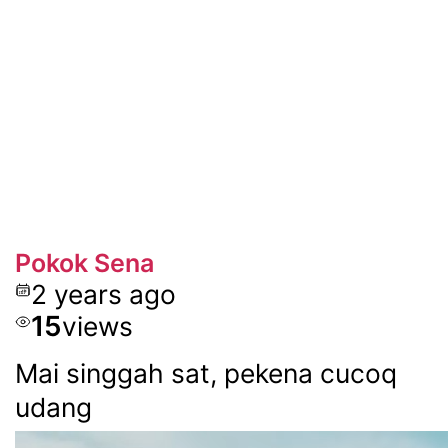
Pokok Sena
2 years ago
15
views
Mai singgah sat, pekena cucoq
udang