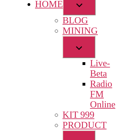
Show
HOME
sub
BLOG
menu
MINING
Show
sub
Live-
menu
Beta
Radio
FM
Online
KIT 999
PRODUCT