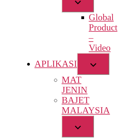
Show
sub
Global
menu
Product
–
Video
Show
APLIKASI
sub
MAT
menu
JENIN
BAJET
MALAYSIA
Show
sub