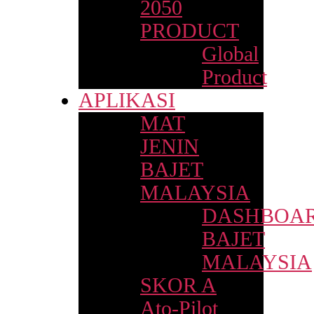
2050
PRODUCT
Global
Product
APLIKASI
MAT
JENIN
BAJET
MALAYSIA
DASHBOA
BAJET
MALAYSIA
SKOR A
Ato-Pilot