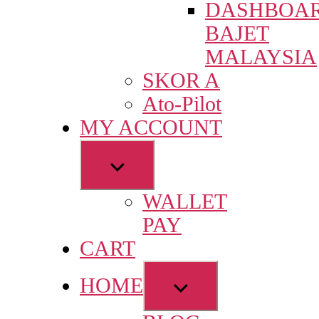
DASHBOA
menu
BAJET
MALAYSIA
SKOR A
Ato-Pilot
MY ACCOUNT
Show
sub
WALLET
menu
PAY
CART
Show
HOME
sub