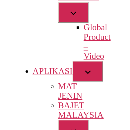
Show
sub
Global
menu
Product
–
Video
Show
APLIKASI
sub
MAT
menu
JENIN
BAJET
MALAYSIA
Show