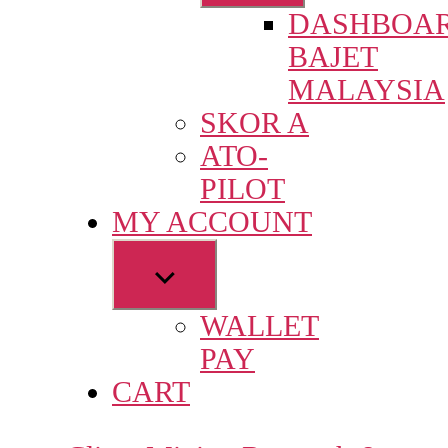
sub
DASHBOA
menu
BAJET
MALAYSIA
SKOR A
ATO-
PILOT
MY ACCOUNT
Show
sub
WALLET
menu
PAY
CART