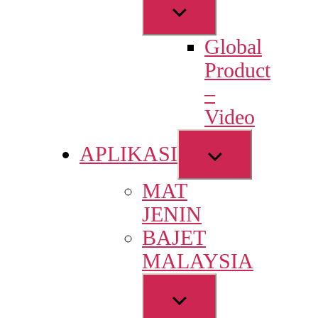
Show
sub
Global
menu
Product
–
Video
Show
APLIKASI
sub
MAT
menu
JENIN
BAJET
MALAYSIA
Show