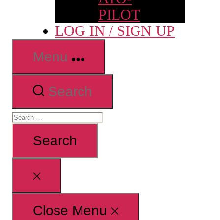
PILOT
LOG IN / SIGN UP
Menu
Search
Search
for:
Close
search
Close Menu