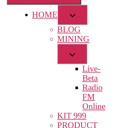
Show
HOME
sub
BLOG
menu
MINING
Show
sub
Live-
menu
Beta
Radio
FM
Online
KIT 999
PRODUCT