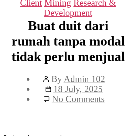
Categories
Client
Mining
Research &
Development
Buat duit dari
rumah tanpa modal
tidak perlu menjual
Post
By
Admin 102
author
Post
18 July, 2025
date
on
No Comments
Buat
duit
dari