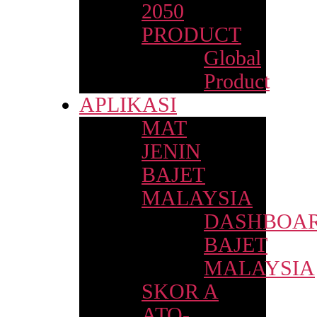
2050
PRODUCT
Global
Product
APLIKASI
MAT
JENIN
BAJET
MALAYSIA
DASHBOA
BAJET
MALAYSIA
SKOR A
ATO-