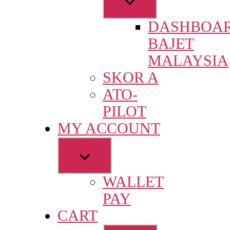
sub
DASHBOA
menu
BAJET
MALAYSIA
SKOR A
ATO-
PILOT
MY ACCOUNT
Show
sub
WALLET
menu
PAY
CART