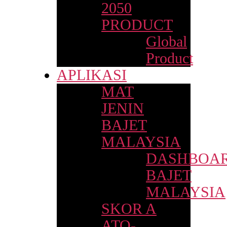
2050
PRODUCT
Global
Product
APLIKASI
MAT
JENIN
BAJET
MALAYSIA
DASHBOA
BAJET
MALAYSIA
SKOR A
ATO-