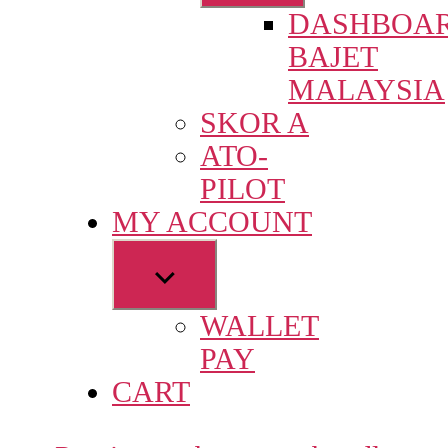
sub
DASHBOA
menu
BAJET
MALAYSIA
SKOR A
ATO-
PILOT
MY ACCOUNT
Show
sub
WALLET
menu
PAY
CART