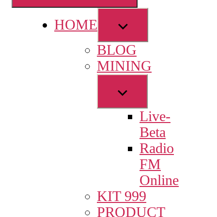
Show
HOME
sub
BLOG
menu
MINING
Show
sub
Live-
menu
Beta
Radio
FM
Online
KIT 999
PRODUCT