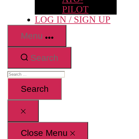
PILOT
LOG IN / SIGN UP
Menu
Search
Search
for:
Close
search
Close Menu