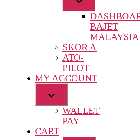
sub
DASHBOA
menu
BAJET
MALAYSIA
SKOR A
ATO-
PILOT
MY ACCOUNT
Show
sub
WALLET
menu
PAY
CART