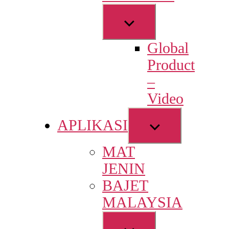
Show
sub
Global
menu
Product
–
Video
Show
APLIKASI
sub
MAT
menu
JENIN
BAJET
MALAYSIA
Show