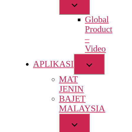
Show
sub
Global
menu
Product
–
Video
Show
APLIKASI
sub
MAT
menu
JENIN
BAJET
MALAYSIA
Show