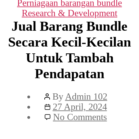
Categories
Perniagaan barangan bundle
Research & Development
Jual Barang Bundle
Secara Kecil-Kecilan
Untuk Tambah
Pendapatan
Post
By
Admin 102
author
Post
27 April, 2024
date
on
No Comments
Jual
Barang