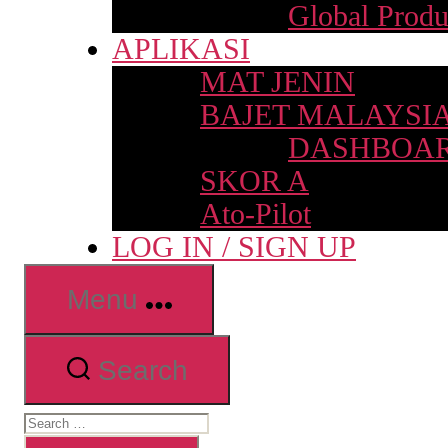
Global Produ
APLIKASI
MAT JENIN
BAJET MALAYSI
DASHBOAR
SKOR A
Ato-Pilot
LOG IN / SIGN UP
Menu
Search
Search