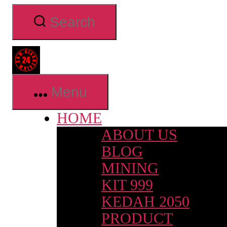
Skip
Search
to
the
content
Niaga24jam.com
Menu
HOME
ABOUT US
BLOG
MINING
KIT 999
KEDAH 2050
PRODUCT