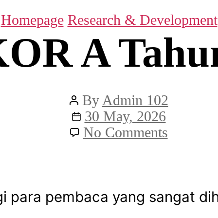
Categories
Homepage
Research & Development
OR A Tahu
Post
By
Admin 102
author
Post
30 May, 2026
date
on
No Comments
SKOR
A
Tahun
agi para pembaca yang sangat di
6