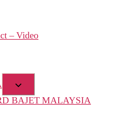
w
ct – Video
u
Show
A
sub
D BAJET MALAYSIA
menu