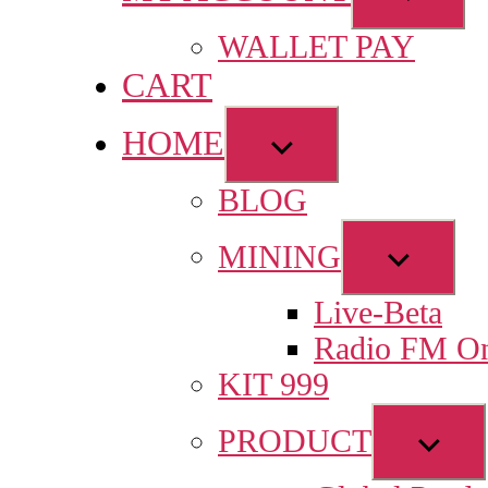
sub
WALLET PAY
menu
CART
HOME
Show
sub
BLOG
menu
Show
MINING
sub
Live-Beta
menu
Radio FM On
KIT 999
Sho
PRODUCT
sub