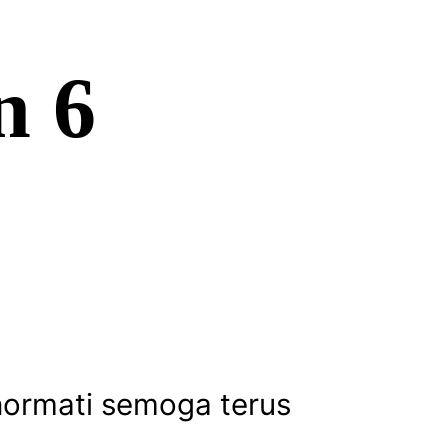
n 6
hormati semoga terus