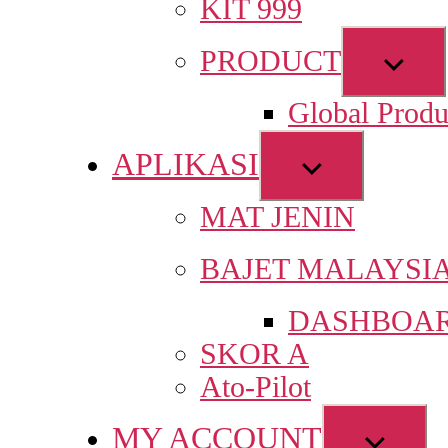
KIT 999
Sho
PRODUCT
sub
Global Produ
men
APLIKASI
Show
sub
MAT JENIN
menu
BAJET MALAYSI
DASHBOAR
SKOR A
Ato-Pilot
MY ACCOUNT
Show