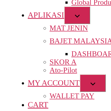
Global Produ
men
APLIKASI
Show
sub
MAT JENIN
menu
BAJET MALAYSI
DASHBOAR
SKOR A
Ato-Pilot
MY ACCOUNT
Show
sub
WALLET PAY
menu
CART