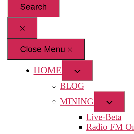
for:
Close
search
Close Menu
HOME
Show
sub
BLOG
menu
Show
MINING
sub
Live-Beta
menu
Radio FM On