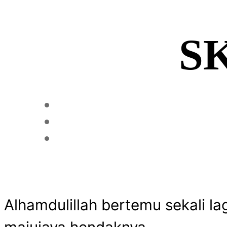
SK
Alhamdulillah bertemu sekali l
majujaya hendaknya.