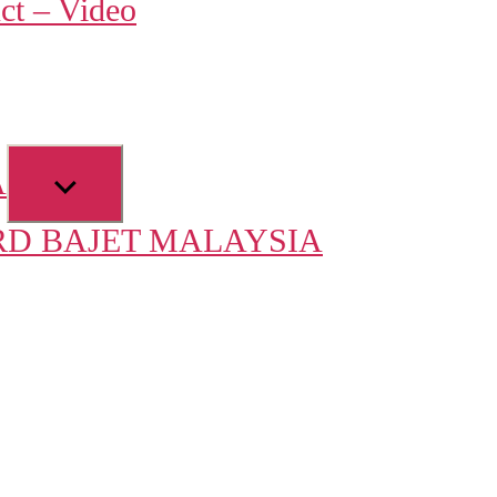
ct – Video
u
Show
A
sub
D BAJET MALAYSIA
menu